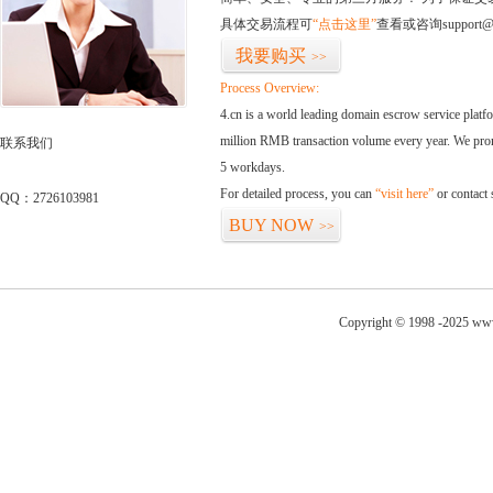
具体交易流程可
“点击这里”
查看或咨询support@
我要购买
>>
Process Overview:
4.cn is a world leading domain escrow service plat
million RMB transaction volume every year. We promi
联系我们
5 workdays.
For detailed process, you can
“visit here”
or contact
QQ：2726103981
BUY NOW
>>
Copyright © 1998 -2025 www