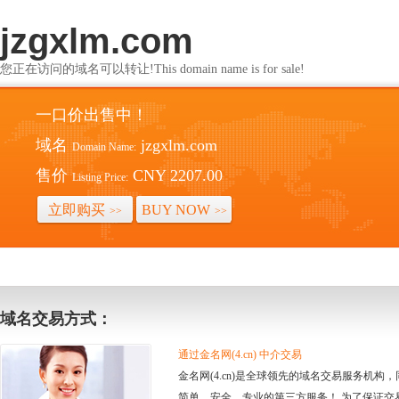
jzgxlm.com
您正在访问的域名可以转让!This domain name is for sale!
一口价出售中！
域名
jzgxlm.com
Domain Name:
售价
CNY 2207.00
Listing Price:
立即购买
BUY NOW
>>
>>
域名交易方式：
通过金名网(4.cn) 中介交易
金名网(4.cn)是全球领先的域名交易服务机
简单、安全、专业的第三方服务！ 为了保证交